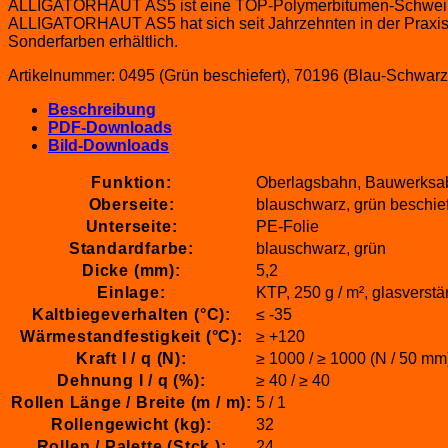
ALLIGATORHAUT AS5 ist eine TOP-Polymerbitumen-Schweißbah
ALLIGATORHAUT AS5 hat sich seit Jahrzehnten in der Praxis 
Sonderfarben erhältlich.
Artikelnummer:
0495 (Grün beschiefert), 70196 (Blau-Schwarz 
Beschreibung
PDF-Downloads
Bild-Downloads
Funktion:
Oberlagsbahn, Bauwerksa
Oberseite:
blauschwarz, grün beschief
Unterseite:
PE-Folie
Standardfarbe:
blauschwarz, grün
Dicke (mm):
5,2
Einlage:
KTP, 250 g / m², glasverstä
Kaltbiegeverhalten (°C):
≤ -35
Wärmestandfestigkeit (°C):
≥ +120
Kraft l / q (N):
≥ 1000 / ≥ 1000 (N / 50 mm
Dehnung l / q (%):
≥ 40 / ≥ 40
Rollen Länge / Breite (m / m):
5 / 1
Rollengewicht (kg):
32
Rollen / Palette (Stck.):
24