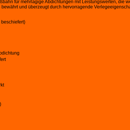
n für mehrlagige Abdichtungen mit Leistungswerten, die wei
bewährt und überzeugt durch hervorragende Verlegeeigenschaft
beschiefert)
bdichtung
ert
rkt
)