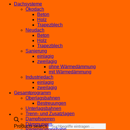
Dachsysteme
Ökodach
Beton
Holz
Trapezblech
Neudach
Beton
Holz
Trapezblech
Sanierung
einlagig
zweilagig
ohne Wärmedämmung
mit Wärmedämmung
Industriedach
einlagig
zweilagig
Gesamtprogramm
Oberlagsbahnen
Bestreuungen
Unterlagsbahnen
Trenn- und Zusatzlagen
Dampfsperren
Dämmungen
Products search
Regenerationsbahn