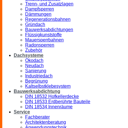
Trenn- und Zusatzlagen
Dampfsperren
Dämmungen
Regenerationsbahnen
Gründach
Bauwerksabdichtungen
Flüssigkunststoffe
Mauersperrbahnen
Radonsperren
Zubehör
Dachsysteme
Ökodach
Neudach
Sanierung
Industriedach
Begrünung
Kaltselbstklebesystem
Bauwerksabdichtung
DIN 18532 Hofkellerdecke
DIN 18533 Erdberührte Bauteile
DIN 18534 Innenräume
Service
Fachberater
Architektenberatung
Anwendungstechnik