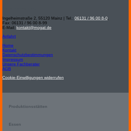
Hauptverwaltung
Ingelheimstraße 2, 55120 Mainz | Tel.:
06131 / 96 00 8-0
,
Fax: 06131 / 96 00 8-99
E-Mail:
kontakt@mogat.de
Anfahrt
Home
Kontakt
Datenschutzbestimmungen
Impressum
Unsere Fachberater
AGB
Cookie-Einwilligungen widerrufen
Produktionsstätten
Essen