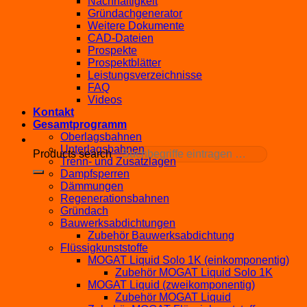
Nachhaltigkeit
Gründachgenerator
Weitere Dokumente
CAD-Dateien
Prospekte
Prospektblätter
Leistungsverzeichnisse
FAQ
Videos
Kontakt
Gesamtprogramm
Oberlagsbahnen
Unterlagsbahnen
Products search
Trenn- und Zusatzlagen
Dampfsperren
Dämmungen
Regenerationsbahnen
Gründach
Bauwerksabdichtungen
Zubehör Bauwerksabdichtung
Flüssigkunststoffe
MOGAT Liquid Solo 1K (einkomponentig)
Zubehör MOGAT Liquid Solo 1K
MOGAT Liquid (zweikomponentig)
Zubehör MOGAT Liquid