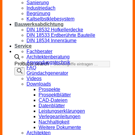
Sanierung
Industriedach
Begrünung
Kaltselbstklebesystem
Bauwerksabdichtung
DIN 18532 Hofkellerdecke
DIN 18533 Erdberührte Bauteile
DIN 18534 Innenräume
Service
Fachberater
Architektenberatung
Anwendungstechnik
Products search
FAQ
Gründachgenerator
Videos
Downloads
Prospekte
Prospektblätter
CAD-Dateien
Datenblätter
Leistungserklärungen
Verlegeanleitungen
Nachhaltigkeit
Weitere Dokumente
Architekten