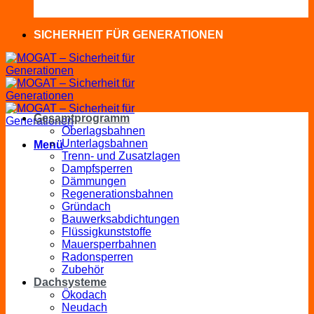
SICHERHEIT FÜR GENERATIONEN
Gesamtprogramm
Oberlagsbahnen
Unterlagsbahnen
Menü
Trenn- und Zusatzlagen
Dampfsperren
Dämmungen
Regenerationsbahnen
Gründach
Bauwerksabdichtungen
Flüssigkunststoffe
Mauersperrbahnen
Radonsperren
Zubehör
Dachsysteme
Ökodach
Neudach