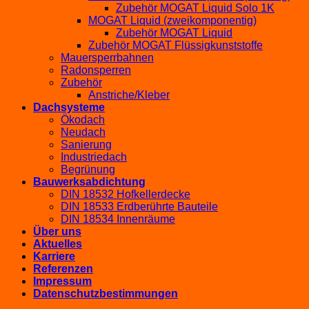
Zubehör MOGAT Liquid Solo 1K
MOGAT Liquid (zweikomponentig)
Zubehör MOGAT Liquid
Zubehör MOGAT Flüssigkunststoffe
Mauersperrbahnen
Radonsperren
Zubehör
Anstriche/Kleber
Dachsysteme
Ökodach
Neudach
Sanierung
Industriedach
Begrünung
Bauwerksabdichtung
DIN 18532 Hofkellerdecke
DIN 18533 Erdberührte Bauteile
DIN 18534 Innenräume
Über uns
Aktuelles
Karriere
Referenzen
Impressum
Datenschutzbestimmungen