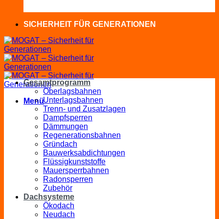
SICHERHEIT FÜR GENERATIONEN
Gesamtprogramm
Oberlagsbahnen
Unterlagsbahnen
Menü
Trenn- und Zusatzlagen
Dampfsperren
Dämmungen
Regenerationsbahnen
Gründach
Bauwerksabdichtungen
Flüssigkunststoffe
Mauersperrbahnen
Radonsperren
Zubehör
Dachsysteme
Ökodach
Neudach