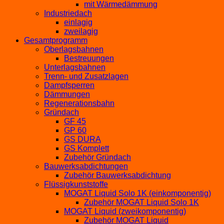
mit Wärmedämmung
Industriedach
einlagig
zweilagig
Gesamtprogramm
Oberlagsbahnen
Bestreuungen
Unterlagsbahnen
Trenn- und Zusatzlagen
Dampfsperren
Dämmungen
Regenerationsbahn
Gründach
GF 45
GP 60
GS DURA
GS Komplett
Zubehör Gründach
Bauwerksabdichtungen
Zubehör Bauwerksabdichtung
Flüssigkunststoffe
MOGAT Liquid Solo 1K (einkomponentig)
Zubehör MOGAT Liquid Solo 1K
MOGAT Liquid (zweikomponentig)
Zubehör MOGAT Liquid