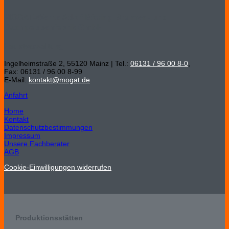
MOGAT-Werke Adolf Böving Bitumen- und
Dachpappenfabrik GmbH
Hauptverwaltung
Ingelheimstraße 2, 55120 Mainz | Tel.:
06131 / 96 00 8-0
,
Fax: 06131 / 96 00 8-99
E-Mail:
kontakt@mogat.de
Anfahrt
Home
Kontakt
Datenschutzbestimmungen
Impressum
Unsere Fachberater
AGB
Cookie-Einwilligungen widerrufen
Produktionsstätten