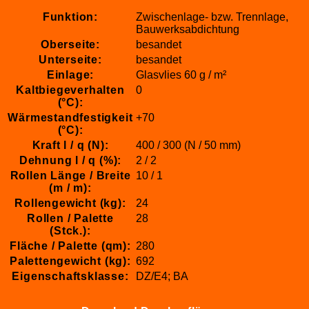
Funktion:
Zwischenlage- bzw. Trennlage,
Bauwerksabdichtung
Oberseite:
besandet
Unterseite:
besandet
Einlage:
Glasvlies 60 g / m²
Kaltbiegeverhalten
0
(°C):
Wärmestandfestigkeit
+70
(°C):
Kraft l / q (N):
400 / 300 (N / 50 mm)
Dehnung l / q (%):
2 / 2
Rollen Länge / Breite
10 / 1
(m / m):
Rollengewicht (kg):
24
Rollen / Palette
28
(Stck.):
Fläche / Palette (qm):
280
Palettengewicht (kg):
692
Eigenschaftsklasse:
DZ/E4; BA