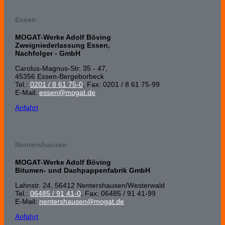
Essen
MOGAT-Werke Adolf Böving
Zweigniederlassung Essen,
Nachfolger - GmbH
Carolus-Magnus-Str. 35 - 47,
45356 Essen-Bergeborbeck
Tel.:
0201 / 8 61 75-0
, Fax: 0201 / 8 61 75-99
E-Mail:
essen@mogat.de
Anfahrt
Nentershausen
MOGAT-Werke Adolf Böving
Bitumen- und Dachpappenfabrik GmbH
Lahnstr. 24, 56412 Nenters­hausen/Wester­wald
Tel.:
06485 / 91 41-0
, Fax: 06485 / 91 41-99
E-Mail:
nentershausen@mogat.de
Anfahrt