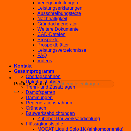
Verlegeanleitungen
Leistungserklärungen
Ausschreibungstexte
Nachhaltigkeit
Gründachgenerator
Weitere Dokumente
CAD-Dateien
Prospekte
Prospektblätter
Leistungsverzeichnisse
FAQ
Videos
Kontakt
Gesamtprogramm
Oberlagsbahnen
Unterlagsbahnen
Products search
Trenn- und Zusatzlagen
Dampfsperren
Dämmungen
Regenerationsbahnen
Gründach
Bauwerksabdichtungen
Zubehör Bauwerksabdichtung
Flüssigkunststoffe
MOGAT Liquid Solo 1K (einkomponentig)