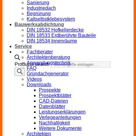
Sanierung
Industriedach
Begrünung
Kaltselbstklebesystem
Bauwerksabdichtung
DIN 18532 Hofkellerdecke
DIN 18533 Erdberührte Bauteile
DIN 18534 Innenräume
Service
Fachberater
Architektenberatung
Anwendungstechnik
Products search
FAQ
Gründachgenerator
Videos
Downloads
Prospekte
Prospektblätter
CAD-Dateien
Datenblätter
Leistungserklärungen
Verlegeanleitungen
Nachhaltigkeit
Weitere Dokumente
Architekten