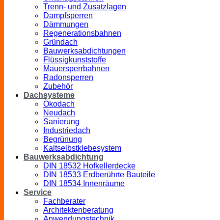
Trenn- und Zusatzlagen
Dampfsperren
Dämmungen
Regenerationsbahnen
Gründach
Bauwerksabdichtungen
Flüssigkunststoffe
Mauersperrbahnen
Radonsperren
Zubehör
Dachsysteme
Ökodach
Neudach
Sanierung
Industriedach
Begrünung
Kaltselbstklebesystem
Bauwerksabdichtung
DIN 18532 Hofkellerdecke
DIN 18533 Erdberührte Bauteile
DIN 18534 Innenräume
Service
Fachberater
Architektenberatung
Anwendungstechnik