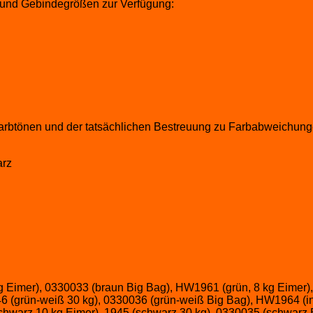
 und Gebindegrößen zur Verfügung:
 Farbtönen und der tatsächlichen Bestreuung zu Farbabweichu
arz
 Eimer), 0330033 (braun Big Bag), HW1961 (grün, 8 kg Eimer),
 (grün-weiß 30 kg), 0330036 (grün-weiß Big Bag), HW1964 (int
chwarz 10 kg Eimer), 1945 (schwarz 30 kg), 0330035 (schwarz