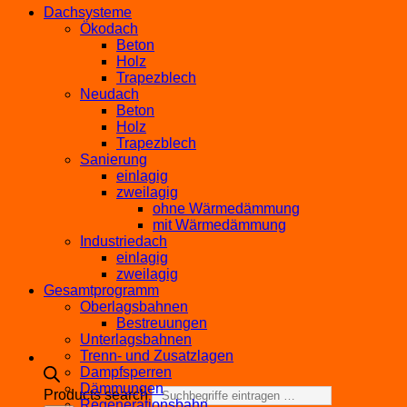
Dachsysteme
Ökodach
Beton
Holz
Trapezblech
Neudach
Beton
Holz
Trapezblech
Sanierung
einlagig
zweilagig
ohne Wärmedämmung
mit Wärmedämmung
Industriedach
einlagig
zweilagig
Gesamtprogramm
Oberlagsbahnen
Bestreuungen
Unterlagsbahnen
Trenn- und Zusatzlagen
Dampfsperren
Dämmungen
Products search
Regenerationsbahn