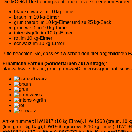
Die MOGAT Bestreuung steht Ihnen in verschiedenen Farben
blau-schwarz im 10 kg-Eimer
braun im 10 kg-Eimer
grün (natur) im 10 kg-Eimer und zu 25 kg-Sack
grün-weiß im 10 kg-Eimer
intensivgrün im 10 kg-Eimer
rot im 10 kg-Eimer
schwarz im 10 kg-Eimer
Bitte beachten Sie, dass es zwischen den hier abgebildeten
Erhältliche Farben (Sonderfarben auf Anfrage):
blau-schwarz, braun, grün, grün-weiß, intensiv-grün, rot, schw
Artikelnummer:
HW1917 (10 kg Eimer), HW 1963 (braun, 10 kg
(fein-grün Big Bag), HW1966 (grün-weiß 10 kg Eimer), HW1946
HW1962 (rot 10 kg Eimer), 0330032 (rot Big Bag), HW1965 (s