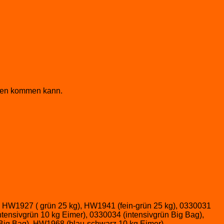
ngen kommen kann.
 HW1927 ( grün 25 kg), HW1941 (fein-grün 25 kg), 0330031
ensivgrün 10 kg Eimer), 0330034 (intensivgrün Big Bag),
 Big Bag), HW1968 (blau-schwarz 10 kg Eimer)