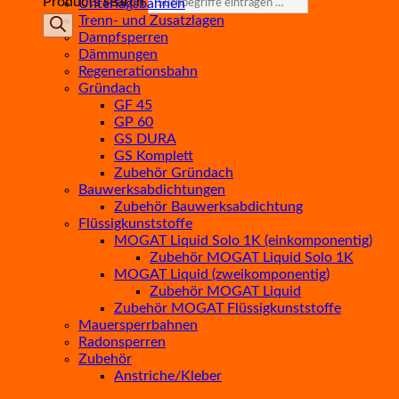
Products search
Unterlagsbahnen
Trenn- und Zusatzlagen
Dampfsperren
Dämmungen
Regenerationsbahn
Gründach
GF 45
GP 60
GS DURA
GS Komplett
Zubehör Gründach
Bauwerksabdichtungen
Zubehör Bauwerksabdichtung
Flüssigkunststoffe
MOGAT Liquid Solo 1K (einkomponentig)
Zubehör MOGAT Liquid Solo 1K
MOGAT Liquid (zweikomponentig)
Zubehör MOGAT Liquid
Zubehör MOGAT Flüssigkunststoffe
Mauersperrbahnen
Radonsperren
Zubehör
Anstriche/Kleber