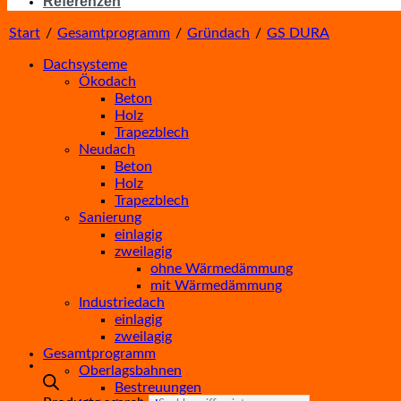
Referenzen
Start
/
Gesamtprogramm
/
Gründach
/
GS DURA
Dachsysteme
Ökodach
Beton
Holz
Trapezblech
Neudach
Beton
Holz
Trapezblech
Sanierung
einlagig
zweilagig
ohne Wärmedämmung
mit Wärmedämmung
Industriedach
einlagig
zweilagig
Gesamtprogramm
Oberlagsbahnen
Bestreuungen