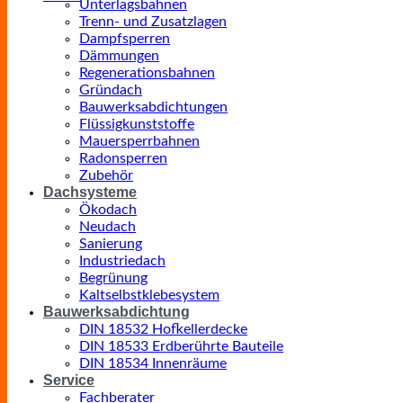
Unterlagsbahnen
Trenn- und Zusatzlagen
Dampfsperren
Dämmungen
Regenerationsbahnen
Gründach
Bauwerksabdichtungen
Flüssigkunststoffe
Mauersperrbahnen
Radonsperren
Zubehör
Dachsysteme
Ökodach
Neudach
Sanierung
Industriedach
Begrünung
Kaltselbstklebesystem
Bauwerksabdichtung
DIN 18532 Hofkellerdecke
DIN 18533 Erdberührte Bauteile
DIN 18534 Innenräume
Service
Fachberater